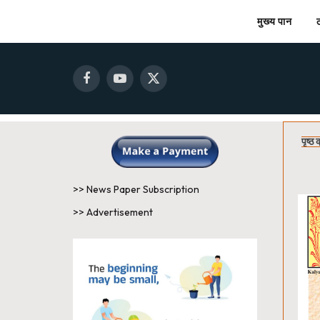
मुख्य पान
Facebook
YouTube
X
(Twitter)
पृष्
>> News Paper Subscription
>> Advertisement