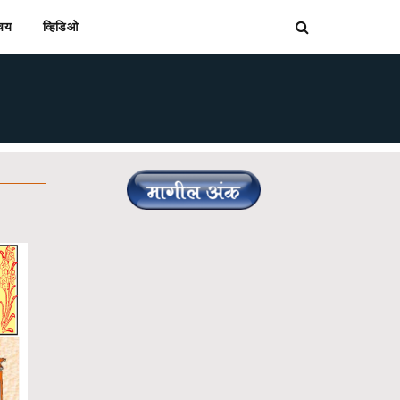
िचय
व्हिडिओ