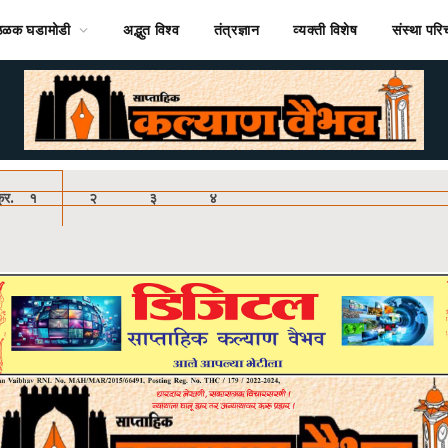
ठळक घडामोडी
अद्भुत विश्व
तंत्रज्ञान
व्यक्ती विशेष
संस्था पर
ठ क्र. १
२
३
४