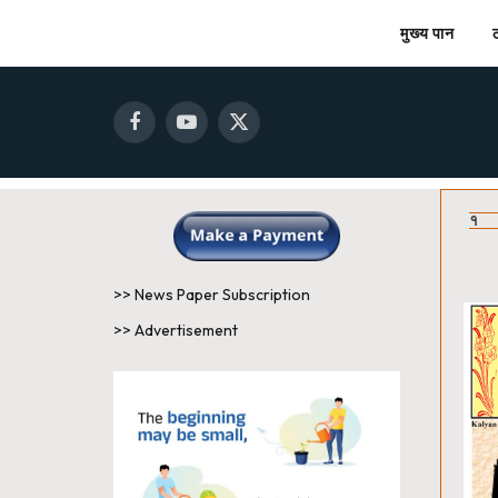
मुख्य पान
Facebook
YouTube
X
(Twitter)
१
>> News Paper Subscription
>> Advertisement