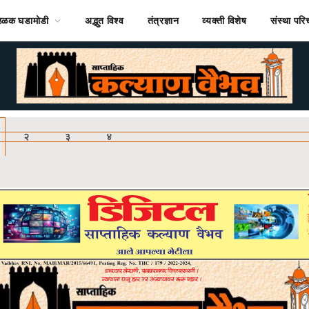
ठळक घडामोडी
अद्भुत विश्व
तंत्रज्ञान
व्यक्ती विशेष
संस्था पर
२
३
४