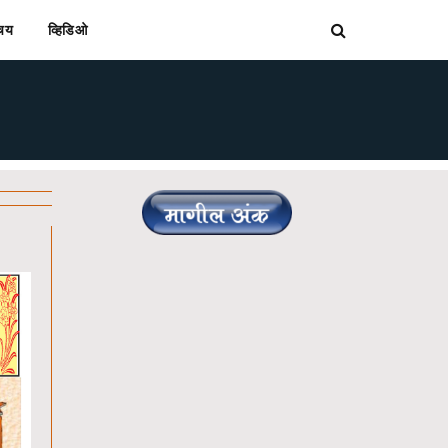
िचय
व्हिडिओ