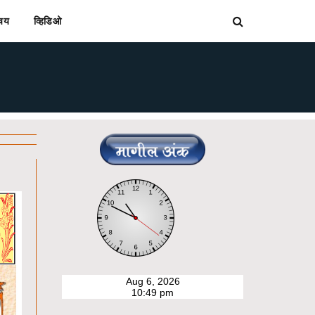
िचय
व्हिडिओ