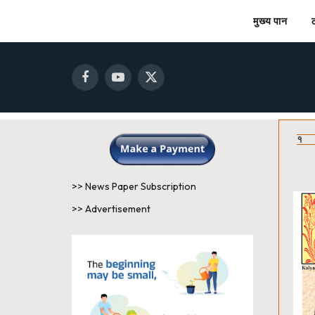
मुख्य पान
Facebook
YouTube
X
(Twitter)
१
>> News Paper Subscription
>> Advertisement