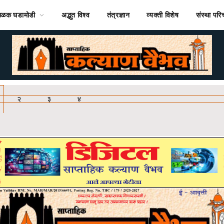
ठळक घडामोडी
अद्भुत विश्व
तंत्रज्ञान
व्यक्ती विशेष
संस्था पर
२
३
४