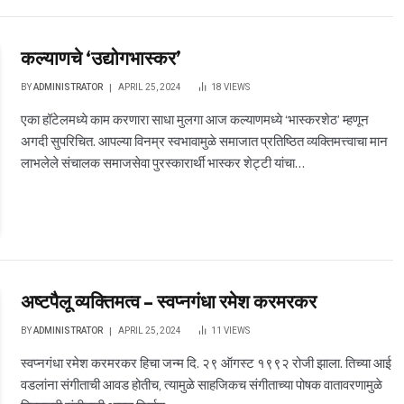
कल्याणचे ‘उद्योगभास्कर’
BY
ADMINISTRATOR
APRIL 25, 2024
18
VIEWS
एका हॉटेलमध्ये काम करणारा साधा मुलगा आज कल्याणमध्ये ‘भास्करशेठ’ म्हणून
अगदी सुपरिचित. आपल्या विनम्र स्वभावामुळे समाजात प्रतिष्ठित व्यक्तिमत्त्वाचा मान
लाभलेले संचालक समाजसेवा पुरस्कारार्थी भास्कर शेट्टी यांचा…
अष्टपैलू व्यक्तिमत्व – स्वप्नगंधा रमेश करमरकर
BY
ADMINISTRATOR
APRIL 25, 2024
11
VIEWS
स्वप्नगंधा रमेश करमरकर हिचा जन्म दि. २९ ऑगस्ट १९९२ रोजी झाला. तिच्या आई
वडलांना संगीताची आवड होतीच, त्यामुळे साहजिकच संगीताच्या पोषक वातावरणामुळे