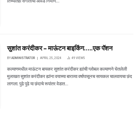
तिच्यातही संगीताची आवड निर्माण…
सुशांत करंदीकर – माऊंटन बाइकिंग…..एक पॅशन
BY
ADMINISTRATOR
APRIL 25, 2024
49
VIEWS
कल्याणमधील माऊंटन बायकर सुशांत करंदीकर ह्यांची ग्लोबल कल्याणने घेतलेली
मुलाखत सुशांत करंदीकर ह्यांना वयाच्या बाराव्या वर्षापासूनच सायकल चालवायचा छंद
लागला. पुढे पुढे या छंदाचे रूपांतर वेडात…