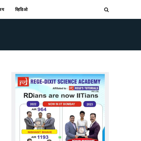
िचय
व्हिडिओ