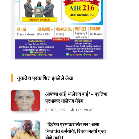
नुकतेच प्रकाशित झालेले लेख
आमच्या आई ‘भालेराव बाई ‘ – प्रतिभा
प्रभाकर भालेराव मॅडम
APRIL 9, 2025
1,282
VIEWS
‘ दिवंगत प्रभाकर संत सर ‘ असा
निष्ठावंत कर्मयोगी, शिक्षण महर्षी पुन्हा
होणे नाही !