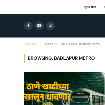
मुख्य पान
Facebook
YouTube
X
(Twitter)
YOU ARE AT:
Home
»
Posts Tagged "Badlapur Metro"
BROWSING:
BADLAPUR METRO