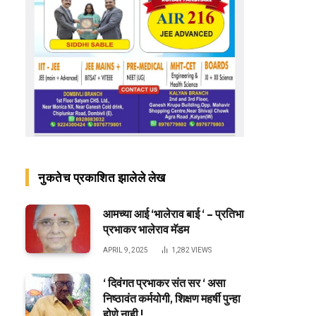
नुकतेच प्रकाशित झालेले लेख
आमच्या आई ‘भालेराव बाई ‘ – प्रतिभा
प्रभाकर भालेराव मॅडम
APRIL 9, 2025
1,282
VIEWS
‘ दिवंगत प्रभाकर संत सर ‘ असा
निष्ठावंत कर्मयोगी, शिक्षण महर्षी पुन्हा
होणे नाही !