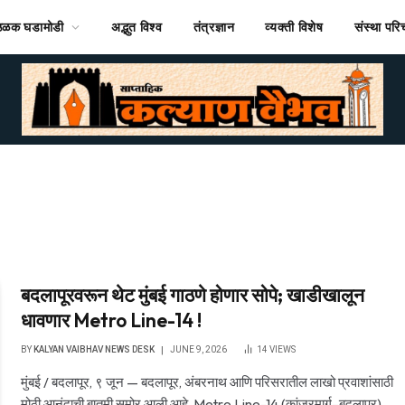
ठळक घडामोडी
अद्भुत विश्व
तंत्रज्ञान
व्यक्ती विशेष
संस्था पर
बदलापूरवरून थेट मुंबई गाठणे होणार सोपे; खाडीखालून
धावणार Metro Line-14 !
BY
KALYAN VAIBHAV NEWS DESK
JUNE 9, 2026
14
VIEWS
मुंबई / बदलापूर, ९ जून — बदलापूर, अंबरनाथ आणि परिसरातील लाखो प्रवाशांसाठी
मोठी आनंदाची बातमी समोर आली आहे. Metro Line-14 (कांजूरमार्ग–बदलापूर)