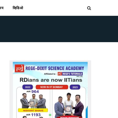
िचय
व्हिडिओ