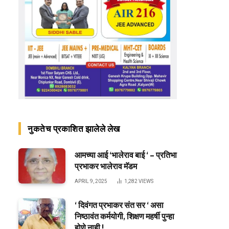
नुकतेच प्रकाशित झालेले लेख
आमच्या आई ‘भालेराव बाई ‘ – प्रतिभा
प्रभाकर भालेराव मॅडम
APRIL 9, 2025
1,282
VIEWS
‘ दिवंगत प्रभाकर संत सर ‘ असा
निष्ठावंत कर्मयोगी, शिक्षण महर्षी पुन्हा
होणे नाही !