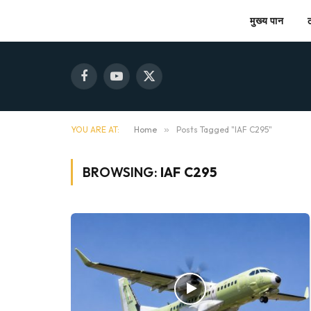
मुख्य पान
Facebook
YouTube
X
(Twitter)
YOU ARE AT:
Home
»
Posts Tagged "IAF C295"
BROWSING:
IAF C295