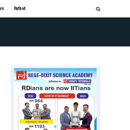
िचय
व्हिडिओ