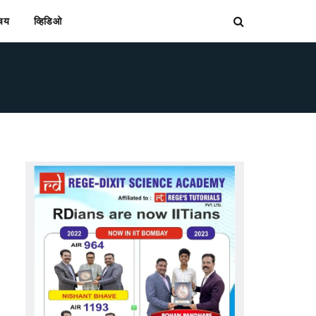
िचय
व्हिडिओ