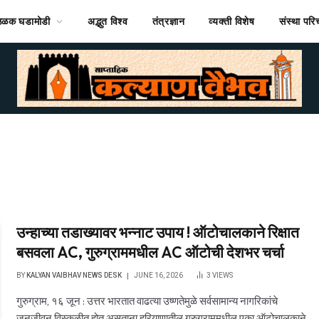
ठळक घडामोडी
अद्भुत विश्व
तंत्रज्ञान
व्यक्ती विशेष
संस्था पर
उन्हाच्या तडाख्यावर भन्नाट उपाय ! ऑटोचालकाने रिक्षात
बसवला AC, गुरुग्राममधील AC ऑटोची देशभर चर्चा
BY
KALYAN VAIBHAV NEWS DESK
JUNE 16, 2026
3
VIEWS
गुरुग्राम, १६ जून : उत्तर भारतात वाढत्या उष्णतेमुळे सर्वसामान्य नागरिकांचे
जनजीवन विस्कळीत होत असताना हरियाणातील गुरुग्राममधील एका ऑटोचालकाने