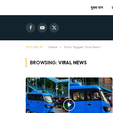
मुख्य पान
Facebook
YouTube
X
(Twitter)
YOU ARE AT:
Home
»
Posts Tagged "Viral News"
BROWSING:
VIRAL NEWS