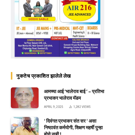
नुकतेच प्रकाशित झालेले लेख
आमच्या आई ‘भालेराव बाई ‘ – प्रतिभा
प्रभाकर भालेराव मॅडम
APRIL 9, 2025
1,282
VIEWS
‘ दिवंगत प्रभाकर संत सर ‘ असा
निष्ठावंत कर्मयोगी, शिक्षण महर्षी पुन्हा
होणे नाही !