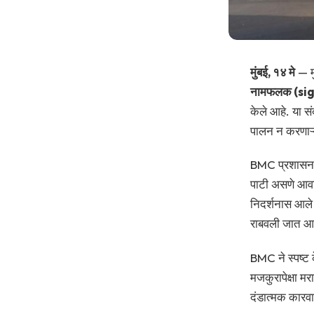
मुंबई, १४ मे
— मु
नामफलक (sig
केले आहे. या स
पालन न करणाऱ्य
BMC प्रशासनाच्
पाटी असणे आवश्
निदर्शनास आले 
राबवली जात आह
BMC ने स्पष्ट
मजकुरापेक्षा म
दंडात्मक कारव