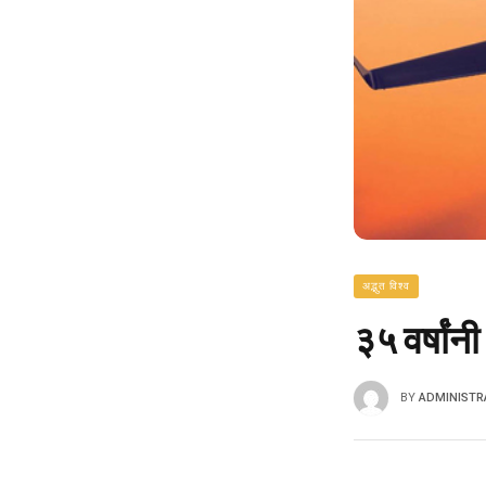
अद्भुत विश्व
३५ वर्षां
BY
ADMINISTR