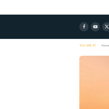
Facebook
YouTube
X
(
YOU ARE AT:
Hom