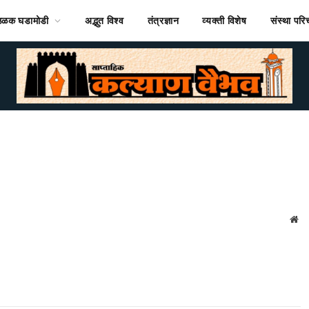
ठळक घडामोडी
अद्भुत विश्व
तंत्रज्ञान
व्यक्ती विशेष
संस्था पर
We