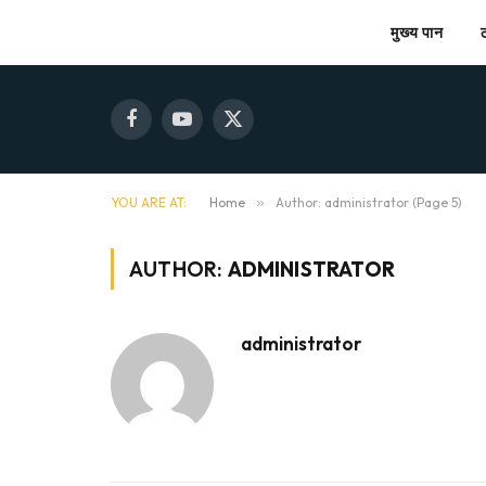
मुख्य पान
Facebook
YouTube
X
(Twitter)
YOU ARE AT:
Home
»
Author: administrator (Page 5)
AUTHOR:
ADMINISTRATOR
administrator