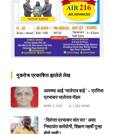
नुकतेच प्रकाशित झालेले लेख
आमच्या आई ‘भालेराव बाई ‘ – प्रतिभा
प्रभाकर भालेराव मॅडम
APRIL 9, 2025
1,282
VIEWS
‘ दिवंगत प्रभाकर संत सर ‘ असा
निष्ठावंत कर्मयोगी, शिक्षण महर्षी पुन्हा
होणे नाही !