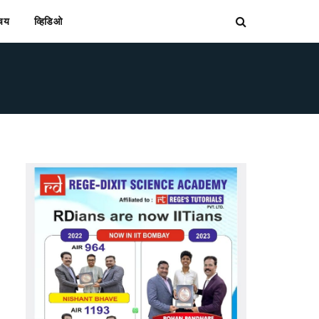
िचय
व्हिडिओ
bsite