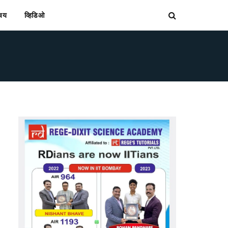
िचय
व्हिडिओ