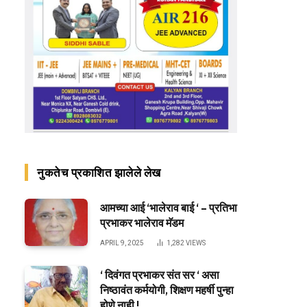
नुकतेच प्रकाशित झालेले लेख
आमच्या आई ‘भालेराव बाई ‘ – प्रतिभा
प्रभाकर भालेराव मॅडम
APRIL 9, 2025
1,282
VIEWS
‘ दिवंगत प्रभाकर संत सर ‘ असा
निष्ठावंत कर्मयोगी, शिक्षण महर्षी पुन्हा
होणे नाही !