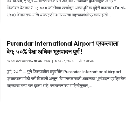
नवी दिल्ली, ९ जून — भारत सरकारने अंदमान-निकोबार द्वीपसमूहातील ग्रेट
निकोबार बेटावर ₹१३,००० कोटींच्या खर्चातून अत्याधुनिक दुहेरी वापराचा (Dual-
Use) विमानतळ आणि धावपट्टी उभारण्याचा महत्त्वाकांक्षी प्रकल्प हाती…
Purandar International Airport प्रकल्पाला
वेग; ५०% पेक्षा अधिक भूसंपादन पूर्ण !
BY
KALYAN VAIBHAV NEWS DESK
MAY 27, 2026
9
VIEWS
पुणे, २७ मे — पुणे जिल्ह्यातील बहुचर्चित Purandar International Airport
प्रकल्पाला मोठी गती मिळाली असून, विमानतळासाठी आवश्यक भूसंपादन प्रक्रियेत
महत्त्वाचा टप्पा पार झाला आहे. प्रशासनाच्या माहितीनुसार,…