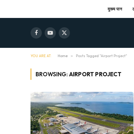
मुख्य पान
Facebook
YouTube
X
(Twitter)
YOU ARE AT:
Home
»
Posts Tagged "Airport Project"
BROWSING:
AIRPORT PROJECT