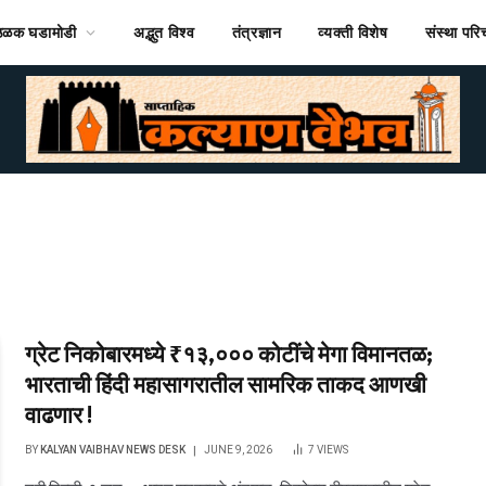
ठळक घडामोडी
अद्भुत विश्व
तंत्रज्ञान
व्यक्ती विशेष
संस्था पर
ग्रेट निकोबारमध्ये ₹१३,००० कोटींचे मेगा विमानतळ;
भारताची हिंदी महासागरातील सामरिक ताकद आणखी
वाढणार !
BY
KALYAN VAIBHAV NEWS DESK
JUNE 9, 2026
7
VIEWS