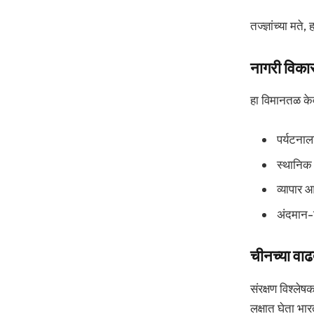
तज्ज्ञांच्या मत
नागरी विका
हा विमानतळ केव
पर्यटनाल
स्थानिक
व्यापार 
अंदमान-न
चीनच्या वाढत
संरक्षण विश्ले
लक्षात घेता भार