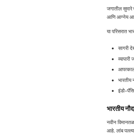
जगातील सुमारे 
आणि आग्नेय आशि
या परिसरात भार
सागरी दे
व्यापारी
आपत्काल
भारतीय न
इंडो-पॅस
भारतीय नौद
नवीन विमानतळाम
आहे. लांब पल्ल