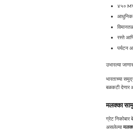
४५० MVA
आधुनिक
विमानतळ
रस्ते आ
पर्यटन आ
उभारल्या जाणा
भारताच्या समुद्
बळकटी देणार आ
मलक्का सामु
ग्रेट निकोबार ब
असलेल्या
मलक्