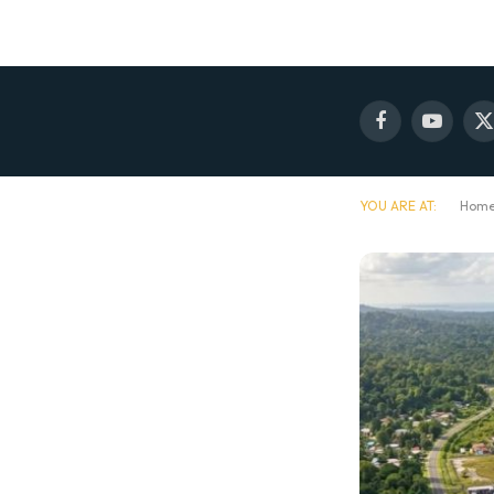
Facebook
YouTube
X
(
YOU ARE AT:
Hom