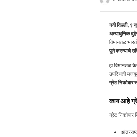
नवी दिल्ली, ९ ज
अत्याधुनिक दुह
विमानतळ भारती
पूर्ण करण्याचे उद्द
हा विमानतळ केव
उपस्थिती मजबूत
ग्रेट निकोबार 
काय आहे ग्
ग्रेट निकोबार व
आंतरराष्ट