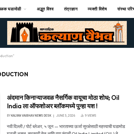
ठळक घडामोडी
अद्भुत विश्व
तंत्रज्ञान
व्यक्ती विशेष
संस्था पर
oduction"
ODUCTION
अंदमान किनाऱ्याजवळ नैसर्गिक वायूचा मोठा शोध; Oil
India ला ऑफशोअर ब्लॉकमध्ये पुन्हा यश !
BY
KALYAN VAIBHAV NEWS DESK
JUNE 5, 2026
9
VIEWS
नवी दिल्ली / पोर्ट ब्लेअर, ५ जून — भारताच्या ऊर्जा सुरक्षेसाठी महत्त्वाची घडामोड
घडली असून, सरकारी तेल आणि वायू कंपनी Oil India Limited (OIL) ने