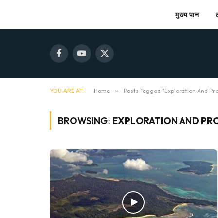
मुख्य पान
Facebook
YouTube
X
(Twitter)
YOU ARE AT:
Home
»
Posts Tagged "Exploration And Pr
BROWSING:
EXPLORATION AND PR