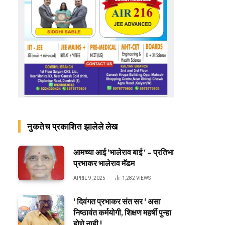
नुकतेच प्रकाशित झालेले लेख
आमच्या आई ‘भालेराव बाई ‘ – प्रतिभा
प्रभाकर भालेराव मॅडम
APRIL 9, 2025
1,282
VIEWS
‘ दिवंगत प्रभाकर संत सर ‘ असा
निष्ठावंत कर्मयोगी, शिक्षण महर्षी पुन्हा
होणे नाही !