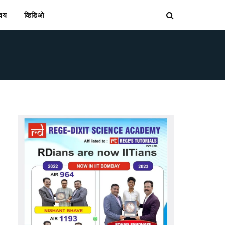
िचय
व्हिडिओ