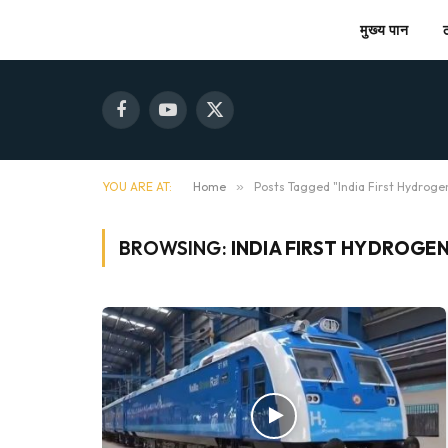
मुख्य पान
Facebook
YouTube
X
(Twitter)
YOU ARE AT:
Home
»
Posts Tagged "India First Hydroge
BROWSING:
INDIA FIRST HYDROGEN