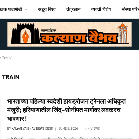
ठळक घडामोडी
अद्भुत विश्व
तंत्रज्ञान
व्यक्ती विशेष
संस्था पर
n Train"
 TRAIN
भारताच्या पहिल्या स्वदेशी हायड्रोजन ट्रेनला अधिकृत
मंजुरी; हरियाणातील जिंद–सोनीपत मार्गावर लवकरच
धावणार !
BY
KALYAN VAIBHAV NEWS DESK
JUNE 5, 2026
4
VIEWS