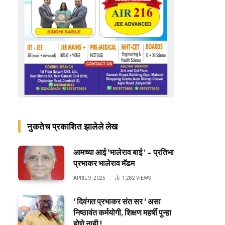
नुकतेच प्रकाशित झालेले लेख
आमच्या आई ‘भालेराव बाई ‘ – प्रतिभा
प्रभाकर भालेराव मॅडम
APRIL 9, 2025
1,282
VIEWS
‘ दिवंगत प्रभाकर संत सर ‘ असा
निष्ठावंत कर्मयोगी, शिक्षण महर्षी पुन्हा
होणे नाही !