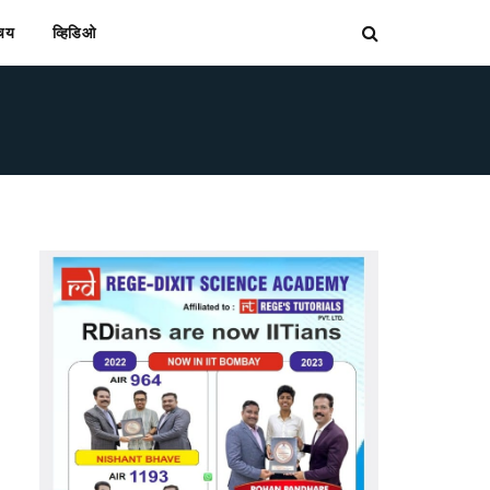
िचय
व्हिडिओ