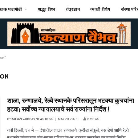
ठळक घडामोडी
अद्भुत विश्व
तंत्रज्ञान
व्यक्ती विशेष
संस्था पर
ion"
ION
शाळा, रुग्णालये, रेल्वे स्थानके परिसरातून भटक्या कुत्र्यांना
हटवा; सर्वोच्च न्यायालयाचे सर्व राज्यांना निर्देश !
BY
KALYAN VAIBHAV NEWS DESK
MAY 20, 2026
8
VIEWS
नवी दिल्ली, २० मे — देशातील शाळा, रुग्णालये, क्रीडा संकुले, बस डेपो आणि रेल्वे
स्थानके यांसारख्या संस्थात्मक परिसरांमधून भटक्या कुत्र्यांना हटवण्याचे निर्देश