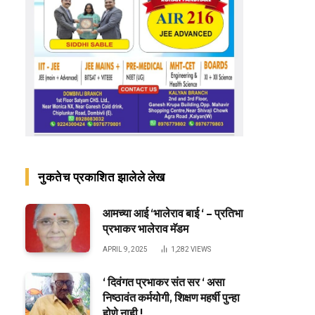
नुकतेच प्रकाशित झालेले लेख
आमच्या आई ‘भालेराव बाई ‘ – प्रतिभा
प्रभाकर भालेराव मॅडम
APRIL 9, 2025
1,282
VIEWS
‘ दिवंगत प्रभाकर संत सर ‘ असा
निष्ठावंत कर्मयोगी, शिक्षण महर्षी पुन्हा
होणे नाही !