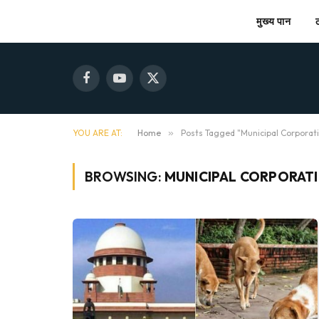
मुख्य पान
Facebook
YouTube
X
(Twitter)
YOU ARE AT:
Home
»
Posts Tagged "Municipal Corporat
BROWSING:
MUNICIPAL CORPORAT