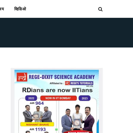
िचय
व्हिडिओ