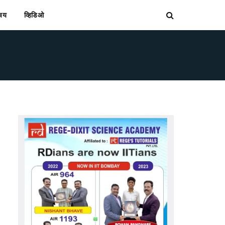
िचय
व्हिडिओ