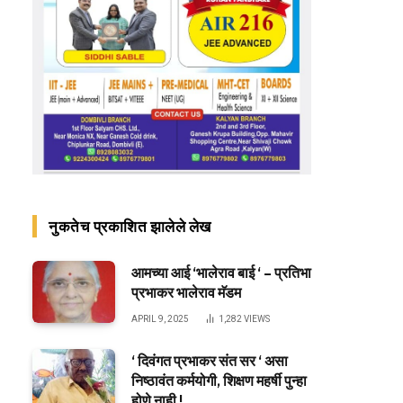
नुकतेच प्रकाशित झालेले लेख
आमच्या आई ‘भालेराव बाई ‘ – प्रतिभा
प्रभाकर भालेराव मॅडम
APRIL 9, 2025
1,282
VIEWS
‘ दिवंगत प्रभाकर संत सर ‘ असा
निष्ठावंत कर्मयोगी, शिक्षण महर्षी पुन्हा
होणे नाही !