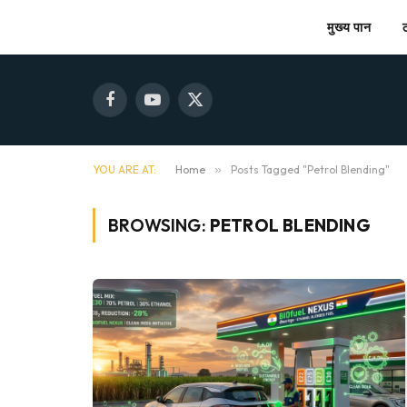
मुख्य पान
Facebook
YouTube
X
(Twitter)
YOU ARE AT:
Home
»
Posts Tagged "Petrol Blending"
BROWSING:
PETROL BLENDING