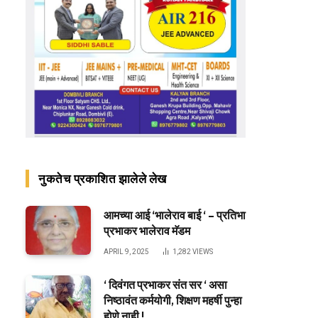
नुकतेच प्रकाशित झालेले लेख
आमच्या आई ‘भालेराव बाई ‘ – प्रतिभा
प्रभाकर भालेराव मॅडम
APRIL 9, 2025
1,282
VIEWS
‘ दिवंगत प्रभाकर संत सर ‘ असा
निष्ठावंत कर्मयोगी, शिक्षण महर्षी पुन्हा
होणे नाही !