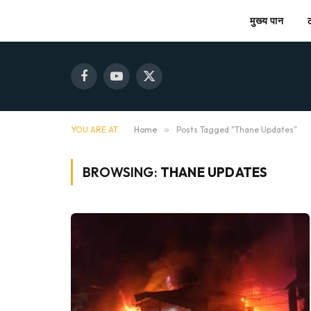
मुख्य पान
Facebook
YouTube
X
(Twitter)
YOU ARE AT:
Home
»
Posts Tagged "Thane Updates"
BROWSING:
THANE UPDATES