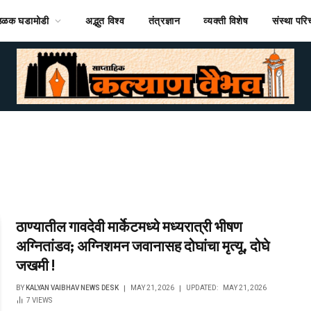
ठळक घडामोडी
अद्भुत विश्व
तंत्रज्ञान
व्यक्ती विशेष
संस्था पर
ठाण्यातील गावदेवी मार्केटमध्ये मध्यरात्री भीषण
अग्नितांडव; अग्निशमन जवानासह दोघांचा मृत्यू, दोघे
जखमी !
BY
KALYAN VAIBHAV NEWS DESK
MAY 21, 2026
UPDATED:
MAY 21, 2026
7
VIEWS