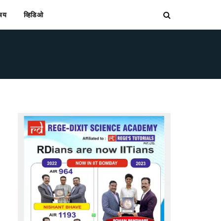
िचय
व्हिडिओ