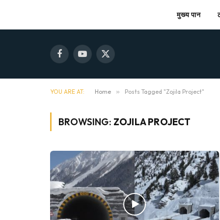
मुख्य पान
Facebook
YouTube
X
(Twitter)
YOU ARE AT:
Home
»
Posts Tagged "Zojila Project"
BROWSING:
ZOJILA PROJECT