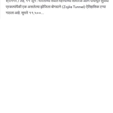
श्रीनगर / लेह, ११ जून : भारताच्या सर्वात महत्त्वाच्या सामरिक आणि पायाभूत सुविधा
प्रकल्पांपैकी एक असलेल्या झोजिला बोगद्याने (Zojila Tunnel) ऐतिहासिक टप्पा
गाठला आहे. सुमारे ११,५००…