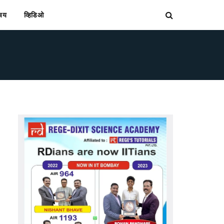
िचय
व्हिडिओ