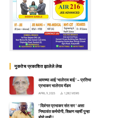
नुकतेच प्रकाशित झालेले लेख
आमच्या आई ‘भालेराव बाई ‘ – प्रतिभा
प्रभाकर भालेराव मॅडम
APRIL 9, 2025
1,282
VIEWS
‘ दिवंगत प्रभाकर संत सर ‘ असा
निष्ठावंत कर्मयोगी, शिक्षण महर्षी पुन्हा
होणे नाही !