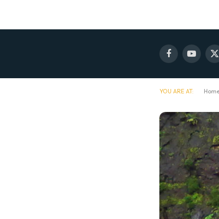
Facebook
YouTube
X
(
YOU ARE AT:
Hom