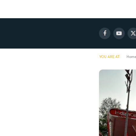
Facebook
YouTube
X
(
YOU ARE AT:
Hom