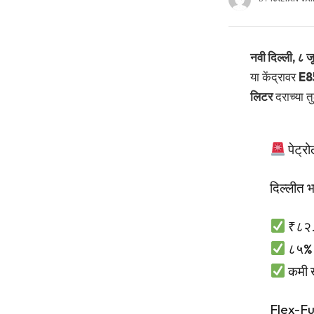
नवी दिल्ली, ८ ज
या केंद्रावर
E85
लिटर
दराच्या तु
पेट्रोल
दिल्लीत
₹८२.
८५% इ
कमी ख
Flex-Fue