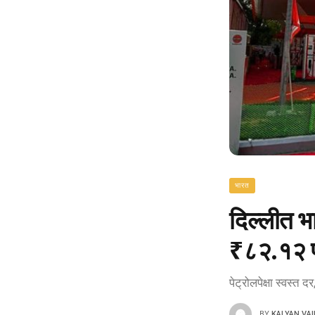
भारत
दिल्लीत भ
₹८२.१२ प
पेट्रोलपेक्षा स्वस
BY
KALYAN VA