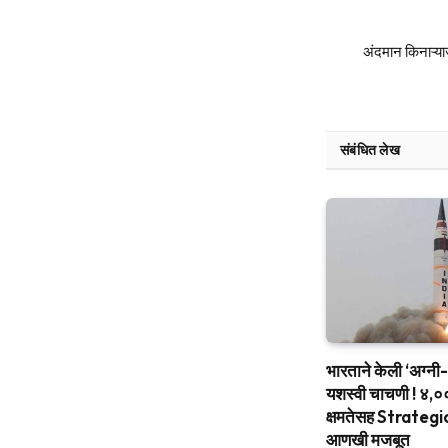
अंदमान किनाऱ्या
संबंधित लेख
भारताने केली ‘अग्नी-४
यशस्वी चाचणी ! ४,
क्षमतेसह Strate
आणखी मजबूत