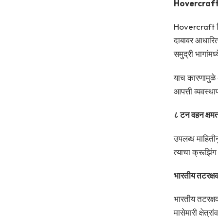
Hovercraft 
Hovercraft किं
दाबावर आधारित
समुद्री भागांम
याच कारणामुळे
आपत्ती व्यवस्थ
८ टन वहन क्षम
उपलब्ध माहिती
त्याचा क्रूझिंग
भारतीय तटरक्षक
भारतीय तटरक्षक 
मासेमारी क्षेत