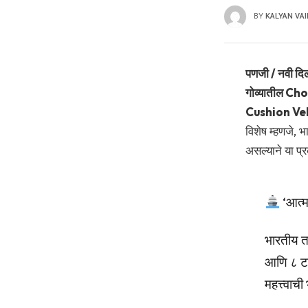
BY
KALYAN VA
पणजी / नवी दिल
गोव्यातील Ch
Cushion Vehi
विशेष म्हणजे, 
असल्याने या प्र
‘आत्मन
भारतीय तट
आणि ८ टन
महत्त्वाच