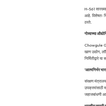
H-561 सारख्या
आहे. विशेषतः चि
ठरते.
गोव्याच्या औद्
Chowgule Grou
खाण उद्योग, लॉ
निर्मितीद्वारे य
‘आत्मनिर्भर भा
संरक्षण मंत्रा
उपक्रमांसाठी म
जहाजबांधणी आणि
भारतीय सागरी सुर