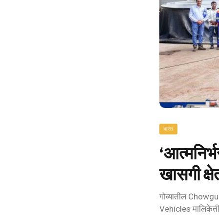
भारत
‘आत्मनिर्
खासगी क्ष
गोव्यातील Chowgul
Vehicles मालिकेती