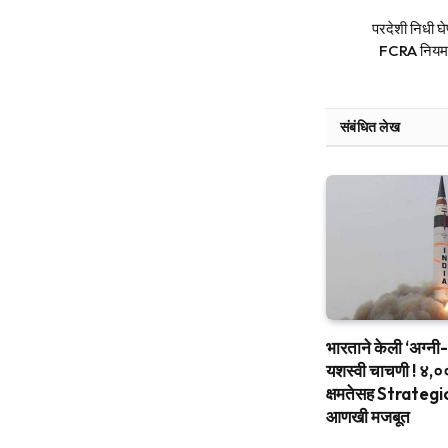
परदेशी निधी घ
FCRA नियम अ
संबंधित लेख
भारताने केली ‘अग्नी-४
यशस्वी चाचणी ! ४,
क्षमतेसह Strate
आणखी मजबूत