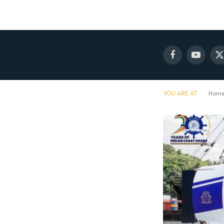
Facebook
YouTube
X
(
YOU ARE AT:
Hom