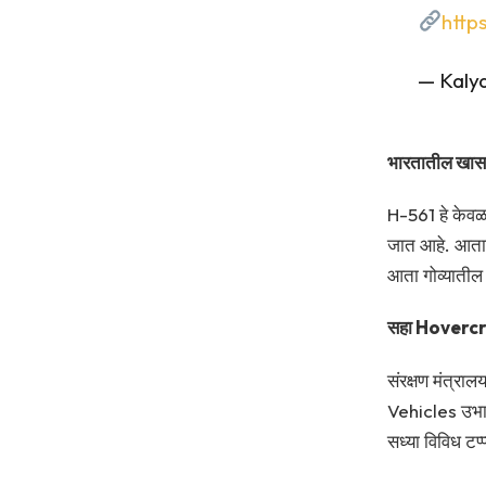
http
— Kaly
भारतातील खासगी
H-561 हे केवळ 
जात आहे. आतापर्
आता गोव्यातील 
सहा Hovercraf
संरक्षण मंत्
Vehicles उभार
सध्या विविध टप