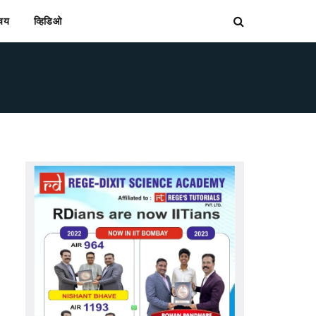
िचय
व्हिडिओ