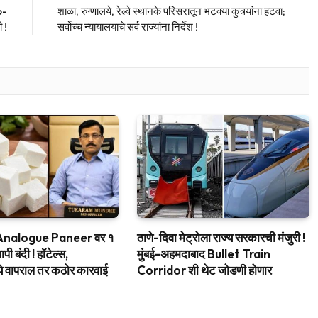
o-
शाळा, रुग्णालये, रेल्वे स्थानके परिसरातून भटक्या कुत्र्यांना हटवा;
 !
सर्वोच्च न्यायालयाचे सर्व राज्यांना निर्देश !
ात Analogue Paneer वर १
ठाणे-दिवा मेट्रोला राज्य सरकारची मंजुरी !
्यापी बंदी ! हॉटेल्स,
मुंबई-अहमदाबाद Bullet Train
ध्ये वापराल तर कठोर कारवाई
Corridor शी थेट जोडणी होणार