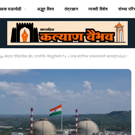
ठळक घडामोडी
अद्भुत विश्व
तंत्रज्ञान
व्यक्ती विशेष
संस्था पर
्षेत्रात ऐतिहासिक झेप; रत्नागिरी-सिंधुदुर्गमध्ये ₹४.५ लाख कोटींच्या प्रकल्पांसाठी महत्त्वपूर्ण MoU !