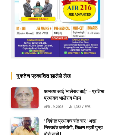
नुकतेच प्रकाशित झालेले लेख
आमच्या आई ‘भालेराव बाई ‘ – प्रतिभा
प्रभाकर भालेराव मॅडम
APRIL 9, 2025
1,282
VIEWS
‘ दिवंगत प्रभाकर संत सर ‘ असा
निष्ठावंत कर्मयोगी, शिक्षण महर्षी पुन्हा
होणे नाही !