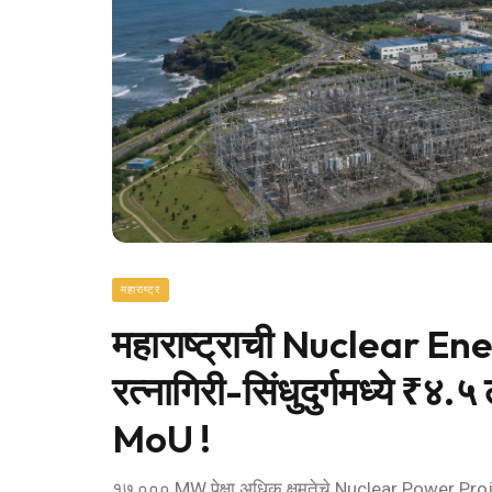
महाराष्ट्र
महाराष्ट्राची Nuclear Ener
रत्नागिरी-सिंधुदुर्गमध्ये ₹४.५ 
MoU !
१७,००० MW पेक्षा अधिक क्षमतेचे Nuclear Power Projects 