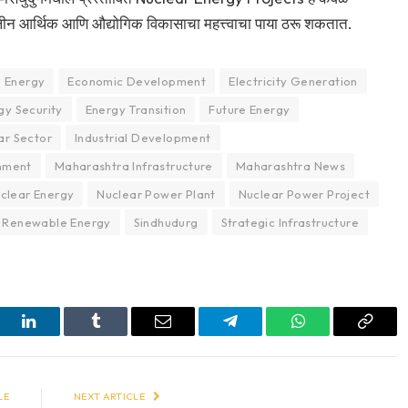
र्घकालीन आर्थिक आणि औद्योगिक विकासाचा महत्त्वाचा पाया ठरू शकतात.
 Energy
Economic Development
Electricity Generation
gy Security
Energy Transition
Future Energy
ar Sector
Industrial Development
nment
Maharashtra Infrastructure
Maharashtra News
clear Energy
Nuclear Power Plant
Nuclear Power Project
Renewable Energy
Sindhudurg
Strategic Infrastructure
est
LinkedIn
Tumblr
Email
Telegram
WhatsApp
Copy
Link
LE
NEXT ARTICLE