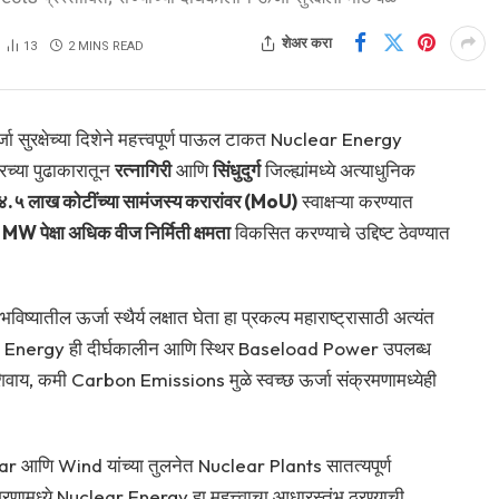
शेअर करा
13
2 MINS READ
जा सुरक्षेच्या दिशेने महत्त्वपूर्ण पाऊल टाकत Nuclear Energy
रच्या पुढाकारातून
रत्नागिरी
आणि
सिंधुदुर्ग
जिल्ह्यांमध्ये अत्याधुनिक
४.५ लाख कोटींच्या सामंजस्य करारांवर (MoU)
स्वाक्षऱ्या करण्यात
W पेक्षा अधिक वीज निर्मिती क्षमता
विकसित करण्याचे उद्दिष्ट ठेवण्यात
िष्यातील ऊर्जा स्थैर्य लक्षात घेता हा प्रकल्प महाराष्ट्रासाठी अत्यंत
lear Energy ही दीर्घकालीन आणि स्थिर Baseload Power उपलब्ध
याशिवाय, कमी Carbon Emissions मुळे स्वच्छ ऊर्जा संक्रमणामध्येही
णि Wind यांच्या तुलनेत Nuclear Plants सातत्यपूर्ण
श्रणामध्ये Nuclear Energy हा महत्त्वाचा आधारस्तंभ ठरण्याची