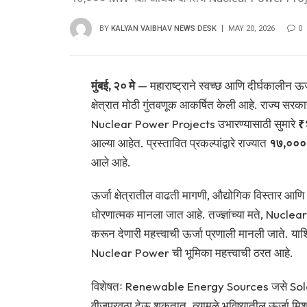
BY
KALYAN VAIBHAV NEWS DESK
MAY 20, 2026
0
मुंबई, २० मे
— महाराष्ट्राने स्वच्छ आणि दीर्घकालीन ऊर्
क्षेत्रात मोठी गुंतवणूक आकर्षित केली आहे. राज्य सरका
Nuclear Power Projects उभारण्यासाठी सुमारे
₹
आल्या आहेत. प्रस्तावित प्रकल्पांद्वारे राज्यात
१७,००० M
आले आहे.
ऊर्जा क्षेत्रातील वाढती मागणी, औद्योगिक विस्तार आणि भव
धोरणात्मक मानला जात आहे. तज्ज्ञांच्या मते, Nuc
करून देणारी महत्त्वाची ऊर्जा प्रणाली मानली जाते. 
Nuclear Power ची भूमिका महत्त्वाची ठरत आहे.
विशेषतः Renewable Energy Sources जसे Solar आ
वीजपुरवठा देऊ शकतात. त्यामुळे भविष्यातील ऊर्जा मि