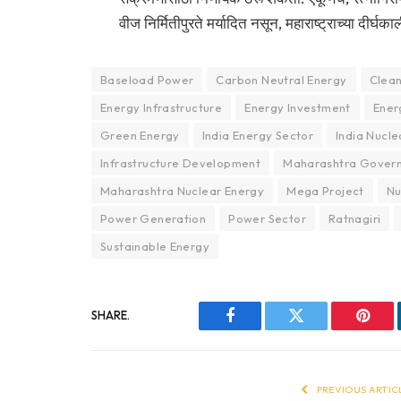
वीज निर्मितीपुरते मर्यादित नसून, महाराष्ट्राच्या दी
Baseload Power
Carbon Neutral Energy
Clean
Energy Infrastructure
Energy Investment
Ener
Green Energy
India Energy Sector
India Nucle
Infrastructure Development
Maharashtra Gover
Maharashtra Nuclear Energy
Mega Project
Nu
Power Generation
Power Sector
Ratnagiri
Sustainable Energy
SHARE.
Facebook
Twitter
Pinter
PREVIOUS ARTIC