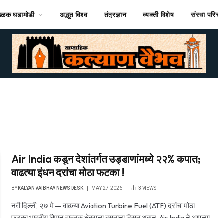
ठळक घडामोडी
अद्भुत विश्व
तंत्रज्ञान
व्यक्ती विशेष
संस्था पर
Air India कडून देशांतर्गत उड्डाणांमध्ये २२% कपात;
वाढत्या इंधन दरांचा मोठा फटका !
BY
KALYAN VAIBHAV NEWS DESK
MAY 27, 2026
3
VIEWS
नवी दिल्ली, २७ मे — वाढत्या Aviation Turbine Fuel (ATF) दरांचा मोठा
फटका भारतीय विमान वाहतूक क्षेत्राला बसताना दिसत असून, Air India ने आपल्या