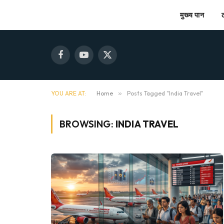
मुख्य पान
Facebook
YouTube
X
(Twitter)
YOU ARE AT:
Home
»
Posts Tagged "India Travel"
BROWSING:
INDIA TRAVEL