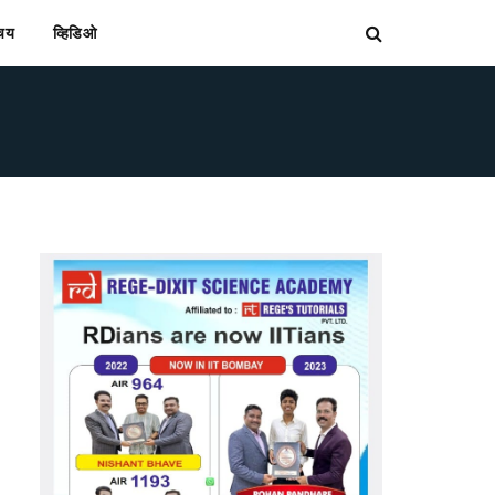
िचय
व्हिडिओ