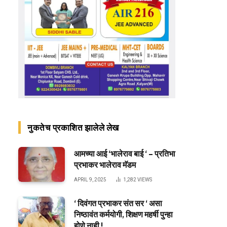
नुकतेच प्रकाशित झालेले लेख
आमच्या आई ‘भालेराव बाई ‘ – प्रतिभा
प्रभाकर भालेराव मॅडम
APRIL 9, 2025
1,282
VIEWS
‘ दिवंगत प्रभाकर संत सर ‘ असा
निष्ठावंत कर्मयोगी, शिक्षण महर्षी पुन्हा
होणे नाही !