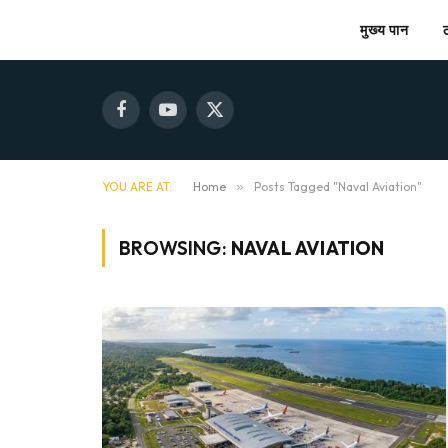
मुख्य पान
Facebook
YouTube
X
(Twitter)
YOU ARE AT:
Home
»
Posts Tagged "Naval Aviation"
BROWSING:
NAVAL AVIATION