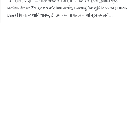
नवी दिल्ली, ९ जून — भारत सरकारने अंदमान-निकोबार द्वीपसमूहातील ग्रेट
निकोबार बेटावर ₹१३,००० कोटींच्या खर्चातून अत्याधुनिक दुहेरी वापराचा (Dual-
Use) विमानतळ आणि धावपट्टी उभारण्याचा महत्त्वाकांक्षी प्रकल्प हाती…