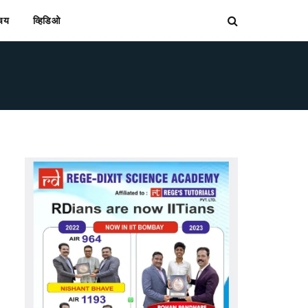
िचय
व्हिडिओ