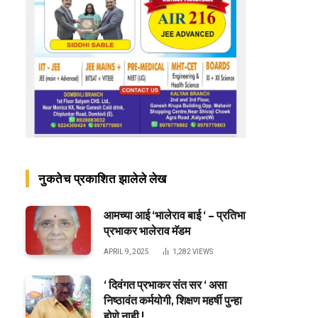
नुकतेच प्रकाशित झालेले लेख
आमच्या आई ‘भालेराव बाई ‘ – प्रतिभा
प्रभाकर भालेराव मॅडम
APRIL 9, 2025
1,282
VIEWS
‘ दिवंगत प्रभाकर संत सर ‘ असा
निष्ठावंत कर्मयोगी, शिक्षण महर्षी पुन्हा
होणे नाही !