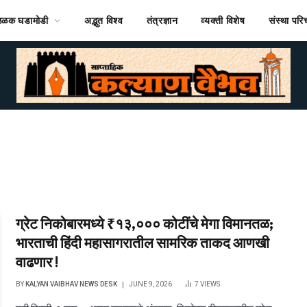
ठळक घडामोडी
अद्भुत विश्व
तंत्रज्ञान
व्यक्ती विशेष
संस्था पर
ग्रेट निकोबारमध्ये ₹१३,००० कोटींचे मेगा विमानतळ;
भारताची हिंदी महासागरातील सामरिक ताकद आणखी
वाढणार !
BY
KALYAN VAIBHAV NEWS DESK
JUNE 9, 2026
7
VIEWS