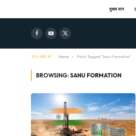
मुख्य पान
Facebook
YouTube
X
(Twitter)
YOU ARE AT:
Home
»
Posts Tagged "Sanu Formation"
BROWSING:
SANU FORMATION