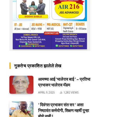
नुकतेच प्रकाशित झालेले लेख
आमच्या आई ‘भालेराव बाई ‘ – प्रतिभा
प्रभाकर भालेराव मॅडम
APRIL 9, 2025
1,282
VIEWS
‘ दिवंगत प्रभाकर संत सर ‘ असा
निष्ठावंत कर्मयोगी, शिक्षण महर्षी पुन्हा
होणे नाही !