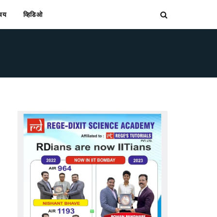
िचय
व्हिडिओ