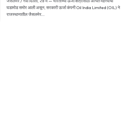
जैसलमेर / नवी दिल्ली, २७ मे — भारताच्या ऊर्जा क्षेत्रासाठी अत्यंत महत्त्वाची
घडामोड समोर आली असून, सरकारी ऊर्जा कंपनी Oil India Limited (OIL) ने
राजस्थानातील जैसलमेर…