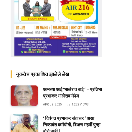
नुकतेच प्रकाशित झालेले लेख
आमच्या आई ‘भालेराव बाई ‘ – प्रतिभा
प्रभाकर भालेराव मॅडम
APRIL 9, 2025
1,282
VIEWS
‘ दिवंगत प्रभाकर संत सर ‘ असा
निष्ठावंत कर्मयोगी, शिक्षण महर्षी पुन्हा
होणे नाही !