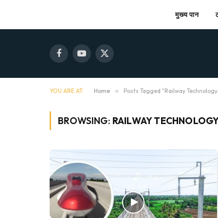
मुख्य पान
Facebook
YouTube
X
(Twitter)
YOU ARE AT:
Home
»
Posts Tagged "Railway Technology
BROWSING:
RAILWAY TECHNOLOG