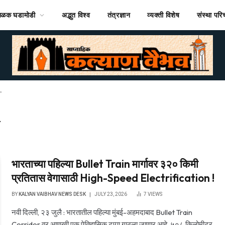
ठळक घडामोडी
अद्भुत विश्व
तंत्रज्ञान
व्यक्ती विशेष
संस्था पर
"
Y
भारताच्या पहिल्या Bullet Train मार्गावर ३२० किमी
प्रतितास वेगासाठी High-Speed Electrification !
BY
KALYAN VAIBHAV NEWS DESK
JULY 23, 2026
7
VIEWS
नवी दिल्ली, २३ जुलै : भारतातील पहिल्या मुंबई-अहमदाबाद Bullet Train
Corridor वर आणखी एक ऐतिहासिक टप्पा गाठला जाणार आहे. ५०८ किलोमीटर