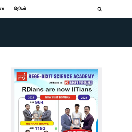
िचय
व्हिडिओ