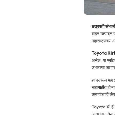
छत्रपती संभाज
वाहन उत्पादन प
महाराष्ट्राच्या
Toyota Kir
असेल. या प्ला
उभारल्या जाणार
हा प्रकल्प मह
सहामाहीत
होण्य
करण्याचाही कं
Toyota ची ही गु
आता जागतिक वाह