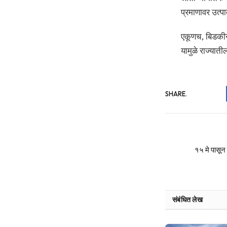
प्रमाणावर उत्प
एकूणच, बिडकीनम
यामुळे राज्यात
SHARE.
१५ मे पासून
संबंधित लेख