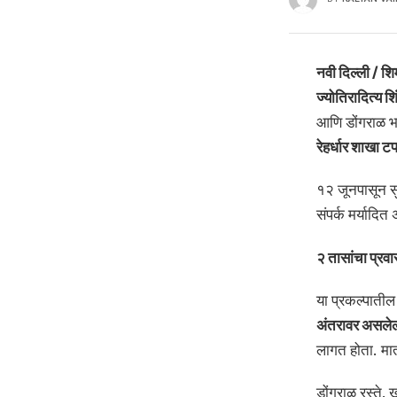
नवी दिल्ली / श
ज्योतिरादित्य शिं
आणि डोंगराळ भा
रेहर्धार शाखा ट
१२ जूनपासून सु
संपर्क मर्यादि
२ तासांचा प्रव
या प्रकल्पातील 
अंतरावर असलेल्य
लागत होता. मात
डोंगराळ रस्ते,