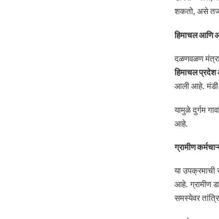
शकतो, असे तज्ज
हिमाचल आणि आसा
दळणवळण मंत्राल
हिमाचल प्रदेश 
आली आहे. मंडी-र
यामुळे दुर्गम ग
आहे.
ग्रामीण कर्मचाऱ
या उपक्रमाची सं
आहे. ग्रामीण ड
समस्येवर तांत्