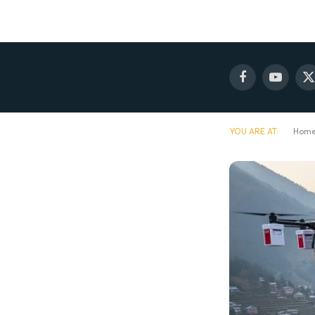
Facebook
YouTube
X
(
YOU ARE AT:
Hom