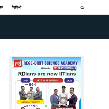
िचय
व्हिडिओ