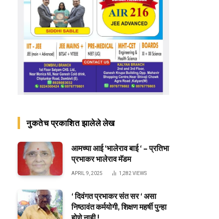
नुकतेच प्रकाशित झालेले लेख
आमच्या आई ‘भालेराव बाई ‘ – प्रतिभा
प्रभाकर भालेराव मॅडम
APRIL 9, 2025
1,282
VIEWS
‘ दिवंगत प्रभाकर संत सर ‘ असा
निष्ठावंत कर्मयोगी, शिक्षण महर्षी पुन्हा
होणे नाही !