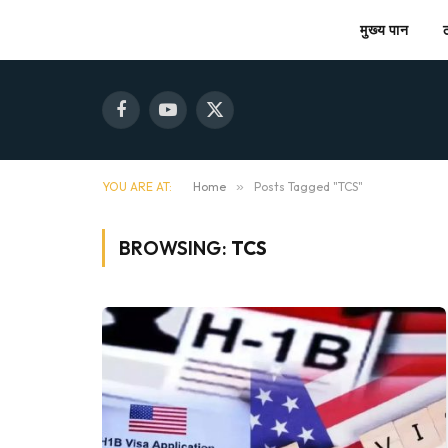
मुख्य पान
Facebook
YouTube
X
(Twitter)
YOU ARE AT:
Home
»
Posts Tagged "TCS"
BROWSING:
TCS