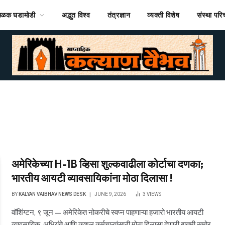
ठळक घडामोडी
अद्भुत विश्व
तंत्रज्ञान
व्यक्ती विशेष
संस्था पर
अमेरिकेच्या H-1B व्हिसा शुल्कवाढीला कोर्टाचा दणका;
भारतीय आयटी व्यावसायिकांना मोठा दिलासा !
BY
KALYAN VAIBHAV NEWS DESK
JUNE 9, 2026
3
VIEWS
वॉशिंग्टन, ९ जून — अमेरिकेत नोकरीचे स्वप्न पाहणाऱ्या हजारो भारतीय आयटी
व्यावसायिक, अभियंते आणि कुशल कर्मचाऱ्यांसाठी मोठा दिलासा देणारी बातमी समोर